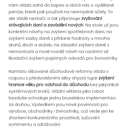
nám vláda sahá do kapes a obírá nás o vydělané
peníze, které pak používá na nesmyslné účely. To
ale vládě nestačí, a tak připravuje
zvyšování
stávajících daní a zavádění nových
. Na stole už jsou
konkrétní návrhy na zvýšení spotřebních daní, na
zvýšení sazby daně z přidané hodnoty u mnoha
druhů zboží a služeb, na zásadní zvýšení daně z
nemovitosti a nově rovněž návrh na razantní až
likvidační zvýšení pojistných odvodů pro živnostníky.
Namísto slibované důchodové reformy vláda v
rozporu s předvolebními sliby chystá tupé
zvýšení
hranice věku pro odchod do důchodu
bez jakýchkoli
systémových kroků. Vládní většina jako robot
bezduše schvaluje jednu bruselskou implementaci
za druhou. Výsledkem jsou nové povinnosti pro
výrobce, obchodníky i živnostníky, což vede jen ke
zhoršení konkurenčního prostředí, zužování
sortimentu a zdražování.