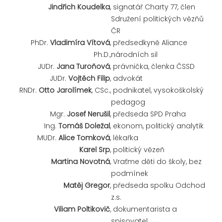
Jindřich Koudelka
,
signatář Charty 77, člen
Sdružení politických vězňů
ČR
PhDr.
Vladimíra Vítová
,
předsedkyně Aliance
Ph.D.,
národních sil
JUDr.
Jana Turoňová
,
právnička, členka ČSSD
JUDr.
Vojtěch Filip
,
advokát
RNDr.
Otto Jarolímek
, CSc.,
podnikatel, vysokoškolský
pedagog
Mgr.
Josef Nerušil
,
předseda SPD Praha
Ing.
Tomáš Doležal
,
ekonom, politický analytik
MUDr.
Alice Tomková
,
lékařka
Karel Srp
,
politický vězeň
Martina Novotná
,
Vraťme děti do školy, bez
podmínek
Matěj Gregor
,
předseda spolku Odchod
z.s.
Viliam Poltikovič
,
dokumentarista a
spisovatel