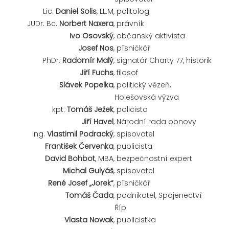
Lic.
Daniel Solis
, LL.M,
politolog
JUDr. Bc.
Norbert Naxera
,
právník
Ivo Osovský
,
občanský aktivista
Josef Nos
,
písničkář
PhDr.
Radomír Malý
,
signatář Charty 77, historik
Jiří Fuchs
,
filosof
Slávek Popelka
,
politický vězeň,
Holešovská výzva
kpt.
Tomáš Ježek
,
policista
Jiří Havel
,
Národní rada obnovy
Ing.
Vlastimil Podracký
,
spisovatel
František Červenka
,
publicista
David Bohbot
, MBA,
bezpečnostní expert
Michal Gulyáš
,
spisovatel
René Josef „Jorek“
,
písničkář
Tomáš Čada
,
podnikatel, Spojenectví
Říp
Vlasta Nowak
,
publicistka