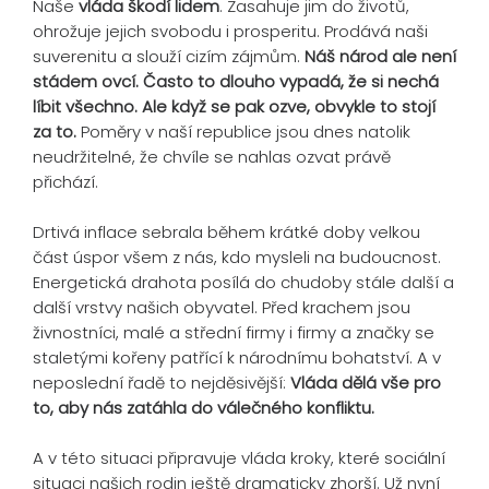
Naše
vláda škodí lidem
. Zasahuje jim do životů,
ohrožuje jejich svobodu i prosperitu. Prodává naši
suverenitu a slouží cizím zájmům.
Náš národ ale není
stádem ovcí. Často to dlouho vypadá, že si nechá
líbit všechno. Ale když se pak ozve, obvykle to stojí
za to.
Poměry v naší republice jsou dnes natolik
neudržitelné, že chvíle se nahlas ozvat právě
přichází.
Drtivá inflace sebrala během krátké doby velkou
část úspor všem z nás, kdo mysleli na budoucnost.
Energetická drahota posílá do chudoby stále další a
další vrstvy našich obyvatel. Před krachem jsou
živnostníci, malé a střední firmy i firmy a značky se
staletými kořeny patřící k národnímu bohatství. A v
neposlední řadě to nejděsivější:
Vláda dělá vše pro
to, aby nás zatáhla do válečného konfliktu.
A v této situaci připravuje vláda kroky, které sociální
situaci našich rodin ještě dramaticky zhorší. Už nyní