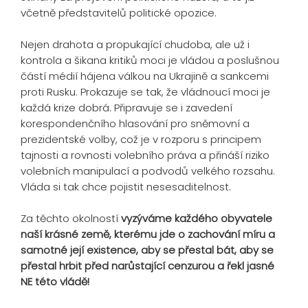
včetně představitelů politické opozice.
Nejen drahota a propukající chudoba, ale už i
kontrola a šikana kritiků moci je vládou a poslušnou
částí médií hájena válkou na Ukrajině a sankcemi
proti Rusku. Prokazuje se tak, že vládnoucí moci je
každá krize dobrá. Připravuje se i zavedení
korespondenčního hlasování pro sněmovní a
prezidentské volby, což je v rozporu s principem
tajnosti a rovnosti volebního práva a přináší riziko
volebních manipulací a podvodů velkého rozsahu.
Vláda si tak chce pojistit nesesaditelnost.
Za těchto okolností
vyzýváme každého obyvatele
naší krásné země, kterému jde o zachování míru a
samotné její existence, aby se přestal bát, aby se
přestal hrbit před narůstající cenzurou a řekl jasné
NE této vládě!