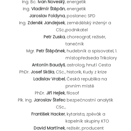
Ing. Bc.
Ivan Noveský
,
energetik
Ing.
Vladimír Štěpán
,
energetik
Jaroslav Foldyna
,
poslanec SPD
Ing.
Zdeněk Jandejsek
,
zemědělský inženýr a
CSc.,
podnikatel
Petr Zuska
,
choreograf, režisér,
tanečník
Mgr.
Petr Štěpánek
,
hudebník a spisovatel, 1.
místopředseda Trikolory
Antonín Baudyš
,
astrolog, hnutí Cesta
PhDr.
Josef Skála
, CSc.,
historik, Kudy z krize
Ladislav Vrabel
,
Česká republika na
prvním místě
PhDr.
Jiří Hejlek
,
filosof
Plk. Ing.
Jaroslav Štefec
bezpečnostní analytik
CSc.,
František Hacker
,
kytarista, zpěvák a
kapelník skupiny KTO
David Martínek
,
režisér, producent