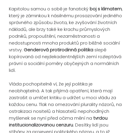
Kapitolou samou o sobě je fanatický
boj s klimatem
,
který je záminkou k násilnému prosazování jediného
správného způsobu života, ke zvyšování životních
nákladů, ale brzy také ke krachu průmyslových
podniků, propouštění, nezaměstnanosti a
nedostupnosti mnoha produktů pro běžné sociální
vrstvy.
Genderová protirodinná politika
slepě
kopírovaná od nejdekadentnějších zemí rozleptává
právní a sociální poměry obyčejných a normálních
lidí.
Vláda pochopitelně ví, že její politika je
neobhajitelná. A tak přijímá opatření, která mají
zastrašit a umlčet kritiku a udržet u moci vládu za
každou cenu. Tlak na omezování plurality názorů, na
ostrakizaci nositelů a hlasatelů nepohodlných
myšlenek se nyní před očima mění na
tvrdou
institucionalizovanou cenzuru
. Desítky lidí jsou
stíhány za projevení politického názoru, a to již