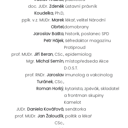
doc. JUDr.
Zdeněk
ústavní právník
Koudelka
, Ph.D,
pplk. v.z. MUDr.
Marek
lékař, velitel Národní
Obrtel
,
domobrany
Jaroslav Bašta
,
historik, poslanec SPD
Petr Hájek
,
šéfredaktor magazínu
Protiproud
prof. MUDr.
Jiří Beran
, CSc.,
epidemiolog
Mgr.
Michal Semín
,
místopředseda Akce
D.O.S.T.
prof. RNDr.
Jaroslav
imunolog a vakcinolog
Turánek
, CSc.,
Roman Horký
,
kytarista, zpěvák, skladatel
a frontman skupiny
Kamelot
JUDr.
Daniela Kovářová
,
senátorka
prof. MUDr.
Jan Žaloudík
,
politik a lékař
CSc.,